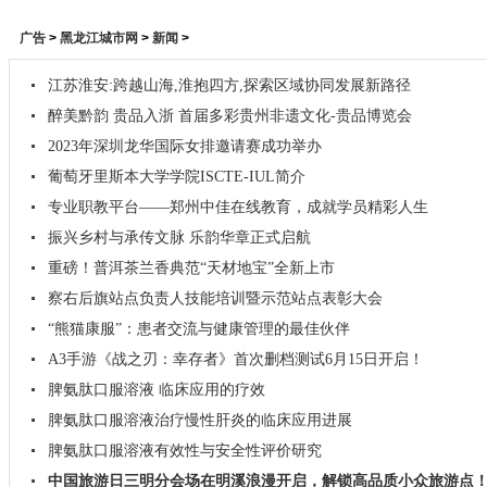
广告
>
黑龙江城市网
>
新闻
>
江苏淮安:跨越山海,淮抱四方,探索区域协同发展新路径
醉美黔韵 贵品入浙 首届多彩贵州非遗文化-贵品博览会
2023年深圳龙华国际女排邀请赛成功举办
葡萄牙里斯本大学学院ISCTE-IUL简介
专业职教平台——郑州中佳在线教育，成就学员精彩人生
振兴乡村与承传文脉 乐韵华章正式启航
重磅！普洱茶兰香典范“天材地宝”全新上市
察右后旗站点负责人技能培训暨示范站点表彰大会
“熊猫康服”：患者交流与健康管理的最佳伙伴
A3手游《战之刃：幸存者》首次删档测试6月15日开启！
脾氨肽口服溶液 临床应用的疗效
脾氨肽口服溶液治疗慢性肝炎的临床应用进展
脾氨肽口服溶液有效性与安全性评价研究
中国旅游日三明分会场在明溪浪漫开启，解锁高品质小众旅游点