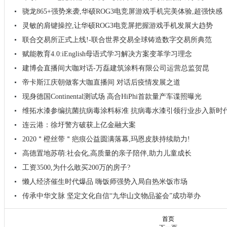
骁龙865+强势来袭,华硕ROG3电竞屏游戏手机完美体验,超强快感
灵敏的肩键操控,让华硕ROG3电竞屏把握游戏手机发展大趋势
联合交易所正式上线!-联合世界交易全球铸造数字交易所典范
赋能教育4.0:iEnglish母语式学习解决方案变革学习理念
建博会直播间大咖对话-万磊建筑涂料有限公司运营总监贺昆
帝卡斯江庆朝做客大咖直播间 对话后疫情发展之道
现身德国Continental测试场 高合HiPhi首款量产车谍照曝光
维拓水漆参编抗菌抗病毒涂料标准 抗病毒水漆引领行业步入新时
连云港：徐圩警方破获上亿金融大案
2020＂橙丝带＂疤痕公益圆满落幕,玛恩皮肤持续助力!
高德置地苏萌:社会化,高质量的亲子陪伴,助力儿童成长
工资3500,为什么敢买200万的房子?
懒人经济催生时代爆品 嗨饭师强势入局自热米饭市场
传承中华文脉 坚定文化自信“九华山文物品鉴会”成功举办
首页