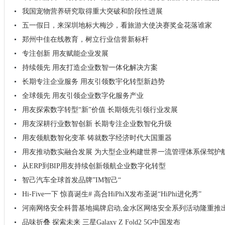
我国宠物营养研究取得重大突破和阶段性进展
五一假日，来深圳地标大梅沙，看旅游大使决赛奖金花落谁家
郑州中佳在线教育，树立行业信誉新标杆
专注创新 用友赋能企业发展
持续领先 用友打造企业数智一体化解决方案
长期专注企业服务 用友引领数宇化转型新趋势
全球领先 用友引领企业数字化服务产业
用友探索数字转型“新”价值 长期领先引领行业发展
用友深耕行业数智创新 长期专注企业数智化升级
用友领航数智化变革 铸就数字经济时代大国重器
用友推动数实融合发展 为大型企业构建世界一流管理体系保驾护
从ERP到BIP用友持续创新领航企业数字化转型
智己汽车全球首发品牌”IM智己“
Hi-Five一下 惊喜诞生# 高合HiPhiX发布圣诞“HiPhi进化秀”
河南网络安全科普基地揭牌启动,金水区网络安全系列活动隆重推
品味折叠 探索未来 三星Galaxy Z Fold2 5G中国发布