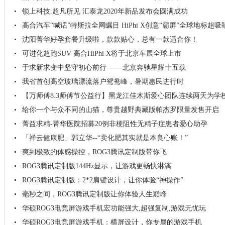
锁上科技.超凡所见 汇泰龙2020年新品发布会圆满成功
高合汽车“喊话”特斯拉全网瞩目 HiPhi X创意“霸屏”全球地标超吸
沈阳菁华好孕套餐升级啦，款款贴心，总有一款适合你！
可进化超跑SUV 高合HiPhi X将于北京车展全球上市
于求新求变中坚守初心前行 ——北京奔驰星耀十五载
我省首创高空玻璃漂流落户鸳鸯峰，暑期惠民进行时
【万师傅8.3师傅节公益行】黑龙江佳木斯爱心团队连续两天为学
给你一个与众不同的山猫，尊贵越野典藏版帕杰罗限量发售开启
菁益求精-菁华医院招募20例非梗阻性无精子症患者爱心助孕
「祥云健康肥」郭立华--“卖化肥其实就是本良心账！”
爽到极致的体感操控，ROG3腾讯定制版带你飞
ROG3腾讯定制版144Hz显示，让游戏更畅快淋漓
ROG3腾讯定制版：2*2肩键设计，让你体验“神操作”
毫秒之间，ROG3腾讯定制版让你体验人生巅峰
华硕ROG3电竞屏游戏手机宏功能强大,超强复制,游戏无忧玩
华硕ROG3电竞屏游戏手机：横屏设计，你专属的游戏手机